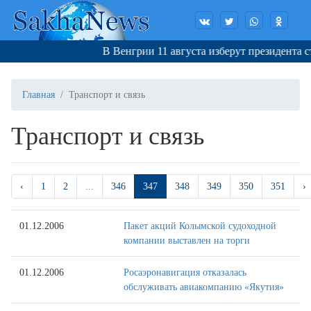
В Венгрии 11 августа изберут президента стра
Главная
Транспорт и связь
Транспорт и связь
‹
1
2
...
346
347
348
349
350
351
›
01.12.2006
Пакет акций Колымской судоходной
компании выставлен на торги
01.12.2006
Росаэронавигация отказалась
обслуживать авиакомпанию «Якутия»