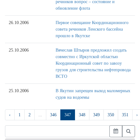
речников вопрос – состояние и
обновление флота
26.10.2006
Первое совещание Координационного
совета речников Ленского бассейна
прошло в Якутске
25.10.2006
Вячеслав Штыров предложил создать
совместно с Иркутской областью
Координационный совет по завозу
грузов для строительства нефтепровода
ВСТО
25.10.2006
В Якутии запрещен выход маломерных
судов на водоемы
‹
1
2
...
346
347
348
349
350
351
›